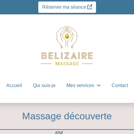
Réserver ma séance
Accueil
Qui suis-je
Mes services
Contact
Massage découverte
65€